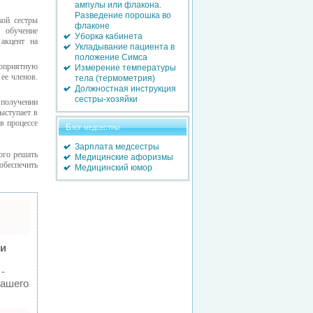
ампулы или флакона.
Разведение порошка во
кой сестры
флаконе
 обучение
Уборка кабинета
акцент на
Укладывание пациента в
положение Симса
оприятную
Измерение температуры
ее членов.
тела (термометрия)
Должностная инструкция
сестры-хозяйки
 получении
ыступает в
в процессе
Блог медсестры
Зарплата медсестры
ого решать
Медицинские афоризмы
обеспечить
Медицинский юмор
 и
-
вашего