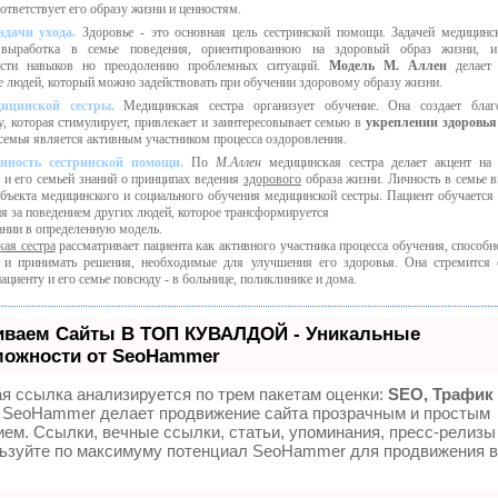
ответствует его образу жизни и ценностям.
адачи ухода.
Здоровье - это основная цель сестринской помощи. Задачей медицинс
 выработка в семье поведения, ориентированною на здоровый образ жизни, и
ости навыков но преодолению проблемных ситуаций.
Модель М. Аллен
делает 
е людей, который можно задействовать при обучении здоровому образу жизни.
ицинской сестры.
Медицинская сестра организует обучение. Она создает благ
у, которая стимулирует, привлекает и заинтересовывает семью в
укреплении здоровья
семья является активным участником процесса оздоровления.
нность сестринской помощи.
По
М.Аллен
медицинская сестра делает акцент на
 и его семьей знаний о принципах ведения
здорового
образа жизни. Личность в семье в
объекта медицинского и социального обучения медицинской сестры. Пациент обучается 
я за поведением других людей, которое трансформируется
нании в определенную модель.
ая сестра
рассматривает пациента как активного участника процесса обучения, способн
 и принимать решения, необходимые для улучшения его здоровья. Она стремится 
ациенту и его семье повсюду - в больнице, поликлинике и дома.
иваем Сайты В ТОП КУВАЛДОЙ - Уникальные
можности от SeoHammer
я ссылка анализируется по трем пакетам оценки:
SEO, Трафик
SeoHammer делает продвижение сайта прозрачным и простым
ием. Ссылки, вечные ссылки, статьи, упоминания, пресс-релизы 
ьзуйте по максимуму потенциал SeoHammer для продвижения 
.