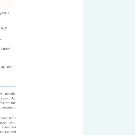
упка
ям и
,
торые
ечение
ет способы
семьи. Это
беспечение
хранении и
олжно быть
гает цели,
 выявляет
составляет