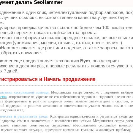
 умеет делать SeoHammer
движение в один клик, интеллектуальный подбор запросов, пок
 лучших ссылок с высокой степенью качества у лучших бирж
к.
улярная проверка качества ссылок по более чем 100 показател
евный пересчет показателей качества проекта.
 известные форматы ссылок: арендные ссылки, вечные ссылки
кации (упоминания, мнения, отзывы, статьи, пресс-релизы).
Hammer покажет, где рост или падение, а также запросы, на ко
 обратить внимание.
mmer еще предоставляет технологию
Буст
, она ускоряет
ижение в десятки раз, а первые результаты появляются уже в т
х 7 дней.
гистрироваться и Начать продвижение
казания сестринской помощи.
Медицинская сестра совместно с пациентом выбира
ства
, направленные на укрепление его собственного здоровья и здоровья членов его 
ть формирование и развитие здоровой семьи, занятие физкультурой и спортом, о
ой поддержки и развития активного и ответственного участия членов семьи в со
 здоровья и т.д.
ачества и результатов ухода.
Критериями оценки качества и результатов ухода д
 здоровья семьи в соответствии с поставленными целями. Медицинская сестра дости
ательно выполняя семь этапов ситуационно обусловленной сестринской помощи:
 изучает контекст ситуации, определяет временные границы, анализирует проблему, 