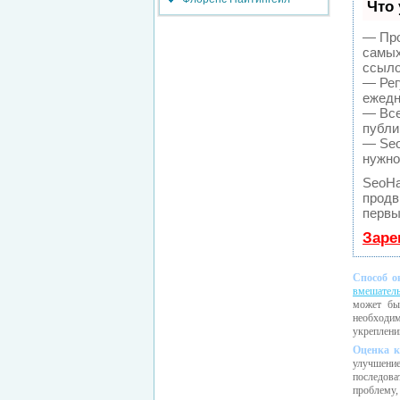
Что
— Про
самых
ссыло
— Рег
ежедн
— Все
публи
— Seo
нужно
SeoHa
продв
первы
Заре
Способ о
вмешатель
может бы
необходим
укреплении
Оценка к
улучшение
последов
проблему,