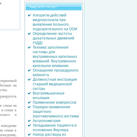
.
Чаще всего читают
Алгоритм действий
медперсонала при
выявлении больного,
подозрительного на ООИ
Определение частоты
дыхательных движений
(ЧДД)
Техника заполнения
системы для
внутривенных капельных
вливаний. Внутривенное
капельное вливание.
Оснащение процедурного
кабинета
Должностная инструкция
 первичной
старшей медицинской
 больше на
сестры
ства.
Внутримышечные
ормируется
инъекции
Применение компрессов
е семьи на
Порядок применения
 и семьи в
защитного
ческого и
(противочумного) костюма
.
Антропометрия
Укладывание пациента в
 поведение
положение Фаулера
ие семьи к
Набор раствора из
поведения,