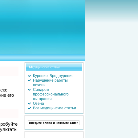
Медицинские статьи
Курение. Вред курения
Нарушение работы
печени
лекс
Синдром
профессионального
ие его
выгорания
Озена
Все медицинские статьи
пробуйте
зультаты