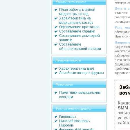
Медсестре на заметку
которая со
Цель и з
План работы главной
является
медсестры на год
совокупн
Характеристика на
потенциал
медицинскую сестру
Оформление протокола
Роль мед
Составление справки
обстановк
Составление докладной
При этом 
записки
Направле
Составление
пациентом
объяснительной записки
качестве 
наблюдени
в его соз
Лечебное питание
Медицинск
Характеристика диет
проблемы
Лечебные овощи и фрукты
здоровье п
Фотогалерея
Заб
воз
Памятники медицинским
сестрам
Кажда
SMM.
Золотые имена медицины
занят
Гиппократ
испол
Николай Иванович
сайта
Пирогов
Флоренс Найтингейл