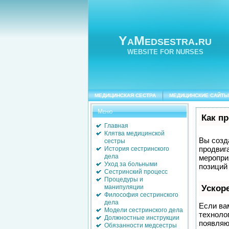
YaMedsestra.ru
WEBSITE FOR NURSES
МЕДИЦИНСКАЯ СЕСТРА
МЕДИЦИНСКИЕ САЙТЫ
Меню
Как п
Главная
Клятва медицинской
Вы созда
сестры
продвиг
История сестринского
дела
меропри
Уход за больными
позиций
Сестринский процесс
Процедуры и
манипуляции
Ускор
Философия сестринского
дела
Если ва
Модели сестринского дела
техноло
Должностные инструкции
появляют
Обязанности медсестры