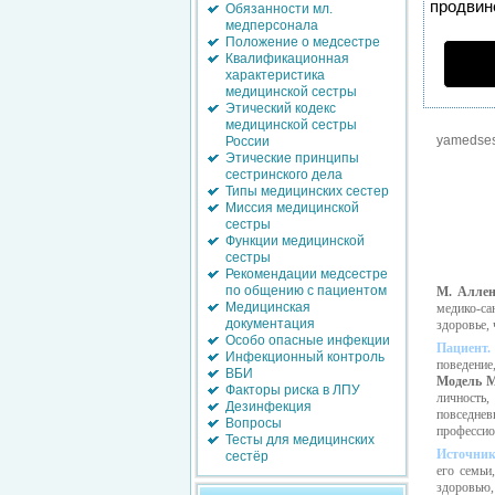
продвине
Обязанности мл.
медперсонала
Положение о медсестре
Квалификационная
характеристика
медицинской сестры
Этический кодекс
медицинской сестры
yamedses
России
Этические принципы
сестринского дела
Типы медицинских сестер
Миссия медицинской
сестры
Функции медицинской
сестры
Рекомендации медсестре
по общению с пациентом
М. Алле
Медицинская
медико-с
документация
здоровье, 
Особо опасные инфекции
Пациент.
Инфекционный контроль
поведение
ВБИ
Модель
М
Факторы риска в ЛПУ
личность,
Дезинфекция
повседне
Вопросы
профессио
Тесты для медицинских
Источник
сестёр
его семьи
здоровью,