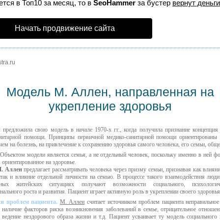
тся в Топ10 за месяц, то в
SeoHammer
за бустер
вернут деньги
Начать продвижение сайта
tra.ru
Модель М. Аллен, направленная на
укрепление здоровья
н
предложила свою модель в начале 1970-х гг., когда получила признание концепция
анитарной помощи. Принципы первичной медико-санитарной помощи ориентированы
чем на болезнь, на привлечение к сохранению здоровья самого человека, его семьи, обще
Объектом модели является семья, а не отдельный человек, поскольку именно в ней ф
, ориентированное на здоровье.
. Аллен
предлагает рассматривать человека через призму семьи, признавая как влияни
 так и влияние отдельной личности на семью. В процессе такого взаимодействия люди
вных житейских ситуациях получают возможности социального, психологи
нального роста и развития. Пациент играет активную роль в укреплении своего здоровья
и проблем пациента.
М. Аллен
считает источником проблем пациента неправильное
, наличие факторов риска возникновения заболеваний в семье, отрицательное отношен
 ведение нездорового образа жизни и т.д. Пациент усваивает ту модель социального 