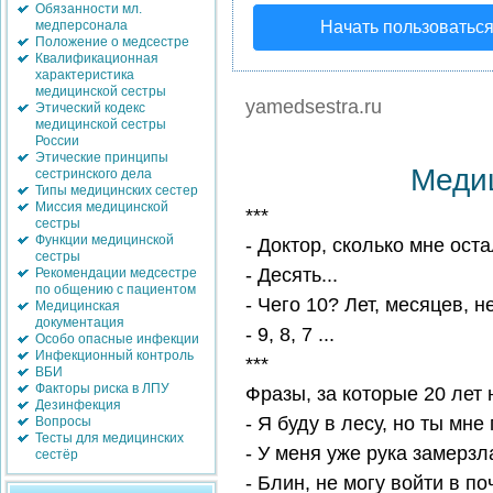
Обязанности мл.
медперсонала
Начать пользоватьс
Положение о медсестре
Квалификационная
характеристика
медицинской сестры
yamedsestra.ru
Этический кодекс
медицинской сестры
России
Этические принципы
Меди
сестринского дела
Типы медицинских сестер
Миссия медицинской
***
сестры
Функции медицинской
- Доктор, сколько мне ост
сестры
- Десять...
Рекомендации медсестре
по общению с пациентом
- Чего 10? Лет, месяцев, 
Медицинская
документация
- 9, 8, 7 ...
Особо опасные инфекции
Инфекционный контроль
***
ВБИ
Факторы риска в ЛПУ
Фразы, за которые 20 лет
Дезинфекция
- Я буду в лесу, но ты мн
Вопросы
Тесты для медицинских
- У меня уже рука замерз
сестёр
- Блин, не могу войти в п