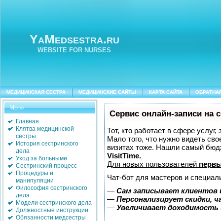
YaMedsestra.ru
WEBSITE FOR NURSES
МЕДИЦИНСКАЯ СЕСТРА
МЕДИЦИНСКИЕ САЙТЫ
КАРТА САЙТА
ОБРАТНА
Меню
Сервис онлайн-записи на 
Главная
Клятва медицинской
Тот, кто работает в сфере услуг,
сестры
Мало того, что нужно видеть сво
История сестринского
визитах тоже. Нашли самый бюд
дела
VisitTime.
Уход за больными
Для новых пользователей
первы
Сестринский процесс
Процедуры и
Чат-бот для мастеров и специал
манипуляции
Философия сестринского
—
Сам записывает клиентов 
дела
—
Персонализирует скидки, ч
Модели сестринского дела
—
Увеличивает доходимость 
Должностные инструкции
Обязанности медсестры