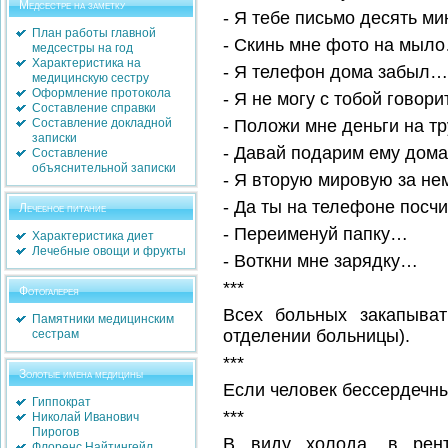
Медсестре на заметку
- Я тебе письмо десять ми
План работы главной
- Скинь мне фото на мыл
медсестры на год
Характеристика на
- Я телефон дома забыл…
медицинскую сестру
Оформление протокола
- Я не могу с тобой гово
Составление справки
Составление докладной
- Положи мне деньги на т
записки
- Давай подарим ему дом
Составление
объяснительной записки
- Я вторую мировую за н
- Да ты на телефоне посч
Лечебное питание
- Переименуй папку…
Характеристика диет
Лечебные овощи и фрукты
- Воткни мне зарядку…
***
Фотогалерея
Всех больных закапыват
Памятники медицинским
отделении больницы).
сестрам
***
Золотые имена медицины
Если человек бессердечный
Гиппократ
***
Николай Иванович
Пирогов
В виду холода, в рент
Флоренс Найтингейл