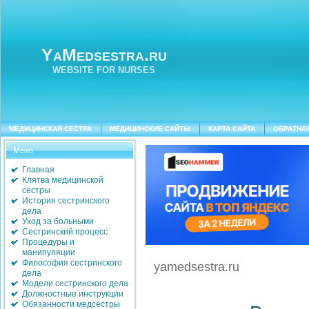
YaMedsestra.ru
WEBSITE FOR NURSES
МЕДИЦИНСКАЯ СЕСТРА
МЕДИЦИНСКИЕ САЙТЫ
КАРТА САЙТА
ОБРАТНА
Меню
Главная
Клятва медицинской
сестры
История сестринского
дела
Уход за больными
Сестринский процесс
Процедуры и
манипуляции
Философия сестринского
yamedsestra.ru
дела
Модели сестринского дела
Должностные инструкции
Обязанности медсестры