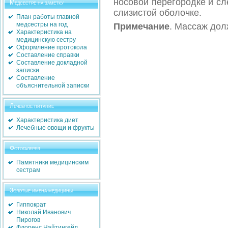
носовой перегородке и сл
Медсестре на заметку
слизистой оболочке.
План работы главной
медсестры на год
Примечание
. Массаж дол
Характеристика на
медицинскую сестру
Оформление протокола
Составление справки
Составление докладной
записки
Составление
объяснительной записки
Лечебное питание
Характеристика диет
Лечебные овощи и фрукты
Фотогалерея
Памятники медицинским
сестрам
Золотые имена медицины
Гиппократ
Николай Иванович
Пирогов
Флоренс Найтингейл