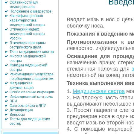
Введе
Обязанности мл.
медперсонала
Положение о медсестре
Квалификационная
Вводят мазь в нос с цел
характеристика
оболочку носа.
медицинской сестры
Этический кодекс
Показания к введению м
медицинской сестры
России
Противопоказания к в
Этические принципы
лекарство, индивидуальна
сестринского дела
Типы медицинских сестер
Оснащение для процед
Миссия медицинской
сестры
назначению врача; стери
Функции медицинской
стеклянная палочка для
сестры
намотанной на конец вато
Рекомендации медсестре
по общению с пациентом
Техника выполнения вве
Медицинская
документация
1.
Медицинская сестра
мое
Особо опасные инфекции
2. На плоскую часть стер
Инфекционный контроль
ВБИ
выдавливают небольшое к
Факторы риска в ЛПУ
3. Просят пациента слегк
Дезинфекция
Вопросы
преддверие носа в один и
Тесты для медицинских
вводят мазь во второй нос
сестёр
4. С помощью марлевой