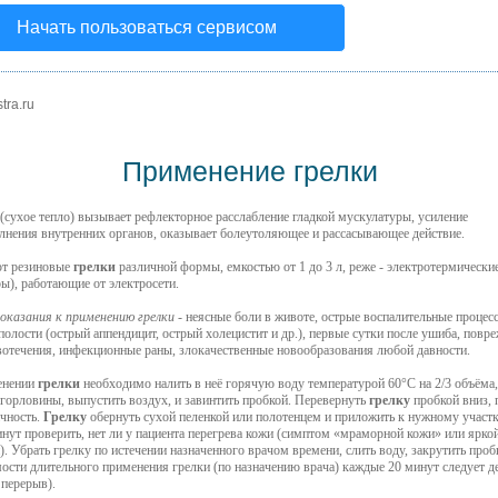
Начать пользоваться сервисом
tra.ru
Применение грелки
(сухое тепло) вызывает рефлекторное расслабление гладкой мускулатуры, усиление
лнения внутренних органов, оказывает болеутоляющее и рассасывающее действие.
т резиновые
грелки
различной формы, емкостью от 1 до 3 л, реже - электротермически
ы), работающие от электросети.
казания к применению грелки
- неясные боли в животе, острые воспалительные процес
олости (острый аппендицит, острый холецистит и др.), первые сутки после ушиба, повр
вотечения, инфекционные раны, злокачественные новообразования любой давности.
енении
грелки
необходимо налить в неё горячую воду температурой 60°С на 2/3 объёма,
у горловины, выпустить воздух, и завинтить пробкой. Перевернуть
грелку
пробкой вниз, 
ичность.
Грелку
обернуть сухой пеленкой или полотенцем и приложить к нужному участк
инут проверить, нет ли у пациента перегрева кожи (симптом «мраморной кожи» или ярко
). Убрать грелку по истечении назначенного врачом времени, слить воду, закрутить проб
ости длительного применения грелки (по назначению врача) каждые 20 минут следует де
перерыв).