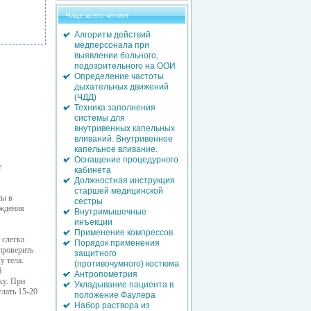
Чаще всего читают
Алгоритм действий
медперсонала при
выявлении больного,
подозрительного на ООИ
Определение частоты
дыхательных движений
(ЧДД)
Техника заполнения
системы для
внутривенных капельных
вливаний. Внутривенное
капельное вливание.
Оснащение процедурного
е
кабинета
Должностная инструкция
старшей медицинской
сы в
сестры
еждения
Внутримышечные
инъекции
Применение компрессов
 слегка
Порядок применения
проверить
защитного
у тела.
(противочумного) костюма
й
Антропометрия
ку. При
Укладывание пациента в
лать 15-20
положение Фаулера
Набор раствора из