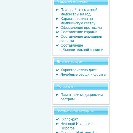
Медсестре на заметку
План работы главной
медсестры на год
Характеристика на
медицинскую сестру
Оформление протокола
Составление справки
Составление докладной
записки
Составление
объяснительной записки
Лечебное питание
Характеристика диет
Лечебные овощи и фрукты
Фотогалерея
Памятники медицинским
сестрам
Золотые имена медицины
Гиппократ
Николай Иванович
Пирогов
Флоренс Найтингейл