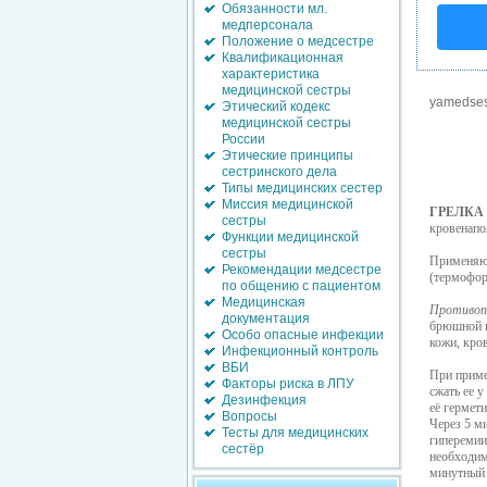
Обязанности мл.
медперсонала
Положение о медсестре
Квалификационная
характеристика
медицинской сестры
yamedses
Этический кодекс
медицинской сестры
России
Этические принципы
сестринского дела
Типы медицинских сестер
Миссия медицинской
ГРЕЛКА
сестры
кровенапо
Функции медицинской
сестры
Применяю
Рекомендации медсестре
(термофор
по общению с пациентом
Медицинская
Противопо
документация
брюшной п
Особо опасные инфекции
кожи, кро
Инфекционный контроль
ВБИ
При прим
Факторы риска в ЛПУ
сжать ее 
Дезинфекция
её гермет
Вопросы
Через 5 м
Тесты для медицинских
гиперемии
сестёр
необходим
минутный 