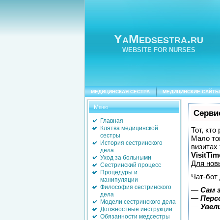
YaMedsestra.ru
WEBSITE FOR NURSES
МЕДИЦИНСКАЯ СЕСТРА
МЕДИЦИНСКИЕ САЙТЫ
Меню
Серви
Главная
Клятва медицинской
Тот, кто
сестры
Мало тог
История сестринского
визитах
дела
VisitTim
Уход за больными
Для нов
Сестринский процесс
Процедуры и
Чат-бот
манипуляции
Философия сестринского
—
Сам 
дела
—
Перс
Модели сестринского дела
—
Увел
Должностные инструкции
Обязанности медсестры