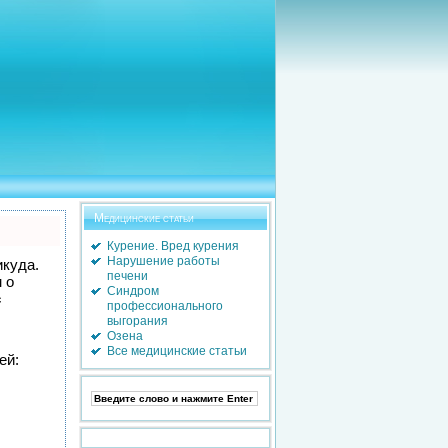
Медицинские статьи
Курение. Вред курения
Нарушение работы
икуда.
печени
 о
Синдром
с
профессионального
выгорания
Озена
Все медицинские статьи
ей: