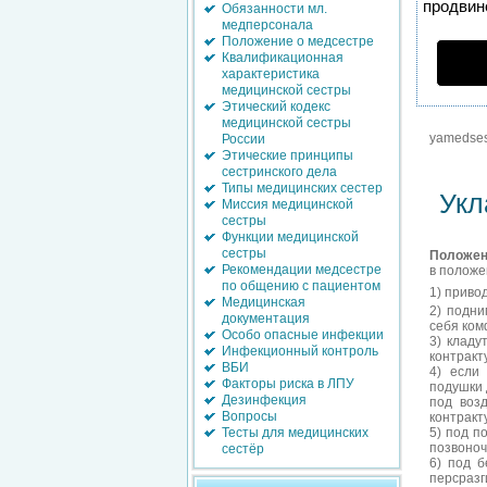
продвине
Обязанности мл.
медперсонала
Положение о медсестре
Квалификационная
характеристика
медицинской сестры
Этический кодекс
медицинской сестры
yamedses
России
Этические принципы
сестринского дела
Типы медицинских сестер
Укл
Миссия медицинской
сестры
Функции медицинской
сестры
Положен
Рекомендации медсестре
в положе
по общению с пациентом
1) приво
Медицинская
2) подни
документация
себя ком
Особо опасные инфекции
3) кладу
Инфекционный контроль
контракт
ВБИ
4) если
Факторы риска в ЛПУ
подушки 
Дезинфекция
под воз
Вопросы
контракт
Тесты для медицинских
5) под п
позвоноч
сестёр
6) под 
персразг