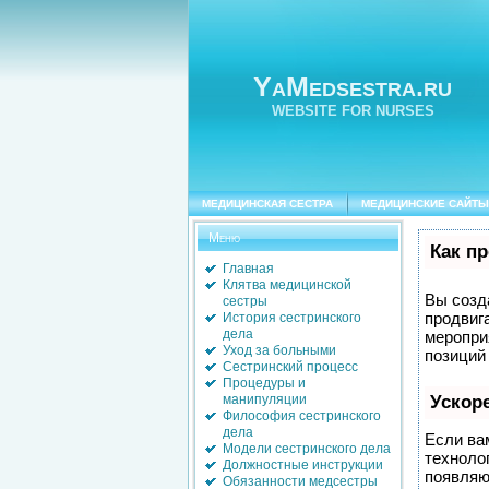
YaMedsestra.ru
WEBSITE FOR NURSES
МЕДИЦИНСКАЯ СЕСТРА
МЕДИЦИНСКИЕ САЙТЫ
Меню
Как п
Главная
Клятва медицинской
Вы созда
сестры
продвиг
История сестринского
дела
меропри
Уход за больными
позиций
Сестринский процесс
Процедуры и
манипуляции
Ускор
Философия сестринского
дела
Если ва
Модели сестринского дела
техноло
Должностные инструкции
появляют
Обязанности медсестры