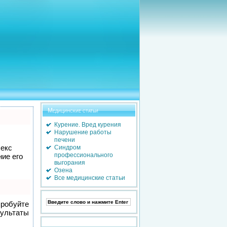
Медицинские статьи
Курение. Вред курения
Нарушение работы
печени
лекс
Синдром
профессионального
ие его
выгорания
Озена
Все медицинские статьи
пробуйте
зультаты