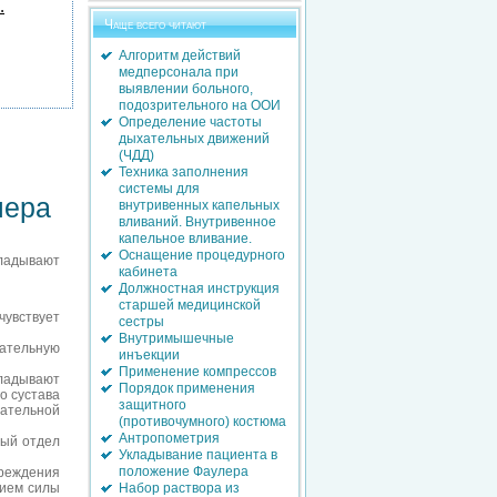
.
Чаще всего читают
Алгоритм действий
медперсонала при
выявлении больного,
подозрительного на ООИ
Определение частоты
дыхательных движений
(ЧДД)
Техника заполнения
системы для
лера
внутривенных капельных
вливаний. Внутривенное
капельное вливание.
Оснащение процедурного
кладывают
кабинета
Должностная инструкция
старшей медицинской
чувствует
сестры
Внутримышечные
бательную
инъекции
Применение компрессов
ладывают
Порядок применения
о сустава
защитного
ательной
(противочумного) костюма
Антропометрия
ный отдел
Укладывание пациента в
положение Фаулера
реждения
вием силы
Набор раствора из