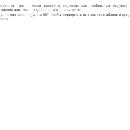
;
нижнюю треть голени пациента подкладывают небольшую подушку
ждения длительного давления матраса на пятки;
о
т упор для стоп под углом 90
, чтобы поддержать их тыльное сгибание и пре
ние».