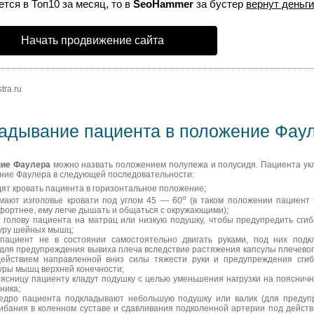
тся в Топ10 за месяц, то в
SeoHammer
за бустер
вернут деньги
Начать продвижение сайта
tra.ru
адывание пациента в положение Фау
ие Фаулера
можно назвать положением полулежа и полусидя. Пациента у
ние Фаулера в следующей последовательности:
дят кровать пациента в горизонтальное положение;
о
мают изголовье кровати под углом 45 — 60
(в таком положении пациент 
фортнее, ему легче дышать и общаться с окружающими);
т голову пациента на матрац или низкую подушку, чтобы предупредить сги
уру шейных мышц;
 пациент не в состоянии самостоятельно двигать руками, под них подк
для предупреждения вывиха плеча вследствие растяжения капсулы плечевог
действием направленной вниз силы тяжести руки и предупреждения сгиб
уры мышц верхней конечности;
оясницу пациенту кладут подушку с целью уменьшения нагрузки на пояснич
ника;
бедро пациента подкладывают небольшую подушку или валик (для предуп
ибания в коленном суставе и сдавливания подколенной артерии под дейст