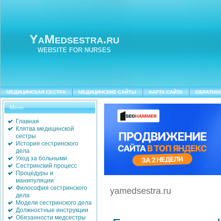
YaMedsestra.ru
WEBSITE FOR NURSES
МЕДИЦИНСКАЯ СЕСТРА
МЕДИЦИНСКИЕ САЙТЫ
КАРТА САЙТА
ОБРАТНА
Меню
Главная
Клятва медицинской
сестры
История сестринского
дела
Уход за больными
Сестринский процесс
Процедуры и
манипуляции
Философия сестринского
yamedsestra.ru
дела
Модели сестринского дела
Должностные инструкции
Обязанности медсестры