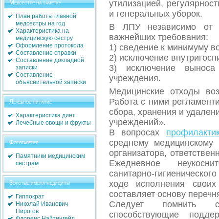
утилизацией, регулярнос
Медсестре на заметку
и генеральных уборок.
План работы главной
медсестры на год
В ЛПУ независимо от 
Характеристика на
важнейших требования:
медицинскую сестру
Оформление протокола
1) сведение к минимуму в
Составление справки
2) исключение внутригосп
Составление докладной
3) исключение выноса
записки
Составление
учреждения.
объяснительной записки
Медицинские отходы воз
Работа с ними регламент
Лечебное питание
сбора, хранения и удален
Характеристика диет
учреждений».
Лечебные овощи и фрукты
В вопросах
профилакти
среднему медицинскому 
Фотогалерея
организатора, ответствен
Памятники медицинским
Ежедневное неукосни
сестрам
санитарно-гигиеническог
ходе исполнения своих
Золотые имена медицины
составляет основу перечн
Гиппократ
Следует помнить с
Николай Иванович
Пирогов
способствующие поддер
Флоренс Найтингейл