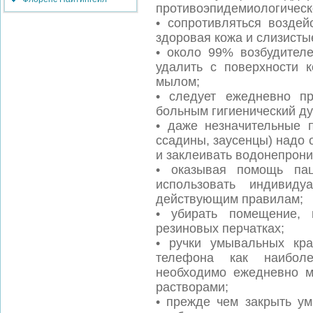
противоэпидемиологическ
• сопротивляться воздей
здоровая кожа и слизисты
• около 99% возбудител
удалить с поверхности
мылом;
• следует ежедневно п
больным гигиенический д
• даже незначительные 
ссадины, заусенцы) надо
и заклеивать водонепрон
• оказывая помощь па
использовать индивиду
действующим правилам;
• убирать помещение, 
резиновых перчатках;
• ручки умывальных кра
телефона как наибол
необходимо ежедневно 
растворами;
• прежде чем закрыть ум