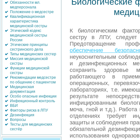
Биологические 
Обязанности мл.
медперсонала
медиц
Положение о медсестре
Квалификационная
характеристика
медицинской сестры
К биологическим факто
Этический кодекс
медицинской сестры
сестру в ЛПУ, следует
России
Предотвращение проф
Этические принципы
обеспечение безопас
сестринского дела
Типы медицинских сестер
неукоснительным соблюд
Миссия медицинской
и дезинфекционных ме
сестры
Функции медицинской
сохранить здоровье м
сестры
работающего в прием
Рекомендации медсестре
операционных, перевязо
по общению с пациентом
Медицинская
лабораториях, т.е. имею
документация
результате непосредст
Особо опасные инфекции
Инфекционный контроль
инфицированным биологи
ВБИ
моча, гной и т.д.). Рабо
Факторы риска в ЛПУ
отделениях требует ин
Дезинфекция
Вопросы
защиты и соблюдения пра
Тесты для медицинских
обязательной дезинфекци
сестёр
использования одноразов