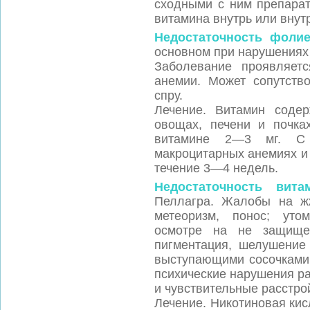
сходными с ним препарат
витамина внутрь или вну
Недостаточность фолие
основном при нарушениях 
Заболевание проявляетс
анемии. Может сопутство
спру.
Лечение. Витамин содер
овощах, печени и почка
витамине 2—3 мг. С 
макроцитарных анемиях и
течение 3—4 недель.
Недостаточность вита
Пеллагра. Жалобы на жж
метеоризм, понос; уто
осмотре на не защище
пигментация, шелушение 
выступающими сосочками,
психические нарушения р
и чувствительные расстрой
Лечение. Никотиновая кис