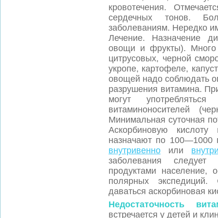
кровотечения. Отмечаетс
сердечных тонов. Бо
заболеваниям. Нередко и
Лечение. Назначение д
овощи и фрукты). Много
цитрусовых, черной смор
укропе, картофеле, капус
овощей надо соблюдать о
разрушения витамина. Пр
могут употребляться
витаминоносителей (че
Минимальная суточная по
Аскорбиновую кислоту 
назначают по 100—1000 
внутривенно
или
внутр
заболевания следует 
продуктами население, о
полярных экспедиций.
даваться аскорбиновая ки
Недостаточность вит
встречается у детей и кли