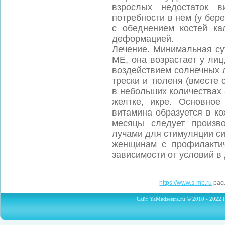
взрослых недостаток 
потребности в нем (у бе
с обеднением костей к
деформацией.
Лечение. Минимальная су
ME, она возрастает у ли
воздействием солнечных 
трески и тюленя (вместе 
в небольших количествах
желтке, икре. Основное
витамина образуется в ко
месяцы следует произв
лучами для стимуляции с
женщинам с профилактич
зависимости от условий в
https://www.s-mb.ru
расш
Сайт YaMedsestra.ru © 2010 - 2022 