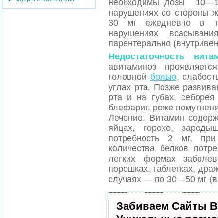
необходимы дозы 10—15
нарушениях со стороны ж
30 мг ежедневно в те
нарушениях всасыван
парентерально (внутривен
Недостаточность вита
авитаминоз проявляетс
головной
болью
, слабост
углах рта. Позже развив
рта и на губах, себорея
блефарит, реже помутнени
Лечение. Витамин содерж
яйцах, горохе, зароды
потребность 2 мг, пр
количества белков потр
легких формах заболев
порошках, таблетках, дра
случаях — по 30—50 мг (в
Забиваем Сайты В