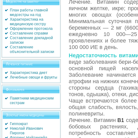
Лечение. Витамин соде
Медсестре на заметку
яичном желтке, икре; пр
План работы главной
многих овощах (особен
медсестры на год
Характеристика на
Минимальная суточная п
медицинскую сестру
беременных — 2 мг (6600
Оформление протокола
Составление справки
ежедневно 10 000—25
Составление докладной
проявлениях и более тя
записки
100 000 ИЕ в день.
Составление
объяснительной записки
Недостаточность витами
виде заболевания бери-бе
Лечебное питание
основной пищей насел
Характеристика диет
Заболевание начинается
Лечебные овощи и фрукты
атрофии на нижних конечн
стороны сердца (тахика
Фотогалерея
тонов, одышка), отеки, ди
Памятники медицинским
Чаще встречаются более
сестрам
общая слабость, вялость,
полиневриты.
Золотые имена медицины
Лечение. Витамин
B1
соде
Гиппократ
бобовых растениях, 
Николай Иванович
потребность составля
Пирогов
Флоренс Найтингейл