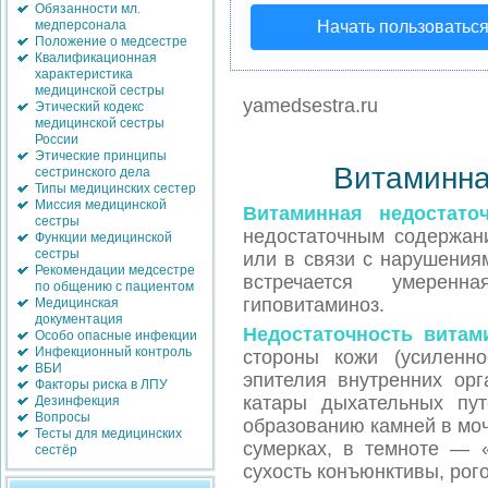
Обязанности мл.
медперсонала
Начать пользоватьс
Положение о медсестре
Квалификационная
характеристика
медицинской сестры
yamedsestra.ru
Этический кодекс
медицинской сестры
России
Этические принципы
Витаминна
сестринского дела
Типы медицинских сестер
Миссия медицинской
Витаминная недостато
сестры
недостаточным содержан
Функции медицинской
сестры
или в связи с нарушения
Рекомендации медсестре
встречается умерен
по общению с пациентом
гиповитаминоз.
Медицинская
документация
Недостаточность витам
Особо опасные инфекции
Инфекционный контроль
стороны кожи (усиленно
ВБИ
эпителия внутренних орг
Факторы риска в ЛПУ
катары дыхательных пут
Дезинфекция
Вопросы
образованию камней в моч
Тесты для медицинских
сумерках, в темноте — «
сестёр
сухость конъюнктивы, рог