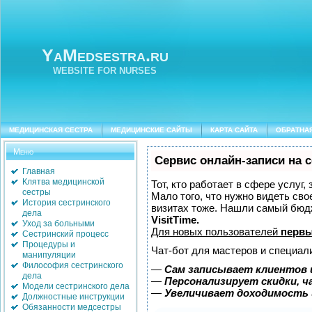
YaMedsestra.ru
WEBSITE FOR NURSES
МЕДИЦИНСКАЯ СЕСТРА
МЕДИЦИНСКИЕ САЙТЫ
КАРТА САЙТА
ОБРАТНА
Меню
Сервис онлайн-записи на 
Главная
Клятва медицинской
Тот, кто работает в сфере услуг,
сестры
Мало того, что нужно видеть сво
История сестринского
визитах тоже. Нашли самый бюд
дела
VisitTime.
Уход за больными
Для новых пользователей
первы
Сестринский процесс
Процедуры и
Чат-бот для мастеров и специал
манипуляции
Философия сестринского
—
Сам записывает клиентов 
дела
—
Персонализирует скидки, ч
Модели сестринского дела
—
Увеличивает доходимость 
Должностные инструкции
Обязанности медсестры