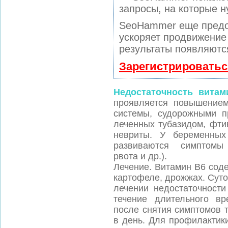
запросы, на которые н
SeoHammer еще предо
ускоряет продвижение 
результаты появляются
Зарегистрироватьс
Недостаточность витам
проявляется повышением
системы, судорожными п
леченных тубазидом, фтив
невриты. У беременных
развиваются симптомы 
рвота и др.).
Лечение. Витамин В6 соде
картофеле, дрожжах. Суто
лечении недостаточност
течение длительного вр
после снятия симптомов 
в день. Для профилактик