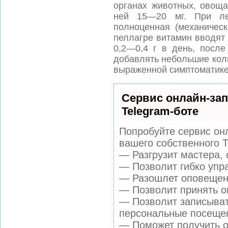
органах животных, овоща
ней 15—20 мг. При леч
полноценная (механичес
пеллагре витамин вводят 
0,2—0,4 г в день, посл
добавлять небольшие кол
выраженной симптоматике 
Сервис онлайн-зап
Telegram-боте
Попробуйте сервис онл
вашего собственного T
— Разгрузит мастера,
— Позволит гибко упра
— Разошлет оповещени
— Позволит принять оп
— Позволит записыват
персональные посеще
— Поможет получить от