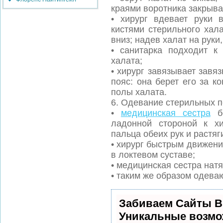
краями воротника закрыва
• хирург вдевает руки 
кистями стерильного хал
вниз; надев халат на руки
• санитарка подходит к 
халата;
• хирург завязывает завяз
пояс: она берет его за к
полы халата.
6. Одевание стерильных п
•
медицинская сестра
бе
ладонной стороной к хи
пальца обеих рук и растяг
• хирург быстрым движение
в локтевом суставе;
• медицинская сестра натя
• таким же образом одева
Забиваем Сайты В
Уникальные возмо