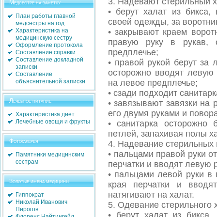
3. Надевают стерильный х
Медсестре на заметку
• берут халат из бикса,
План работы главной
своей одежды, за воротни
медсестры на год
Характеристика на
• закрывают краем ворот
медицинскую сестру
правую руку в рукав, 
Оформление протокола
предплечье;
Составление справки
Составление докладной
• правой рукой берут за 
записки
осторожно вводят левую 
Составление
объяснительной записки
на левое предплечье;
• сзади подходит санитарк
Лечебное питание
• завязывают завязки на 
его двумя руками и повора
Характеристика диет
Лечебные овощи и фрукты
• санитарка осторожно 
петлей, запахивая полы х
Фотогалерея
4. Надевание стерильных 
• пальцами правой руки 
Памятники медицинским
сестрам
перчатки и вводят левую р
• пальцами левой руки в
Золотые имена медицины
края перчатки и вводя
натягивают на халат.
Гиппократ
Николай Иванович
5. Одевание стерильного х
Пирогов
• берут халат из бикса,
Флоренс Найтингейл