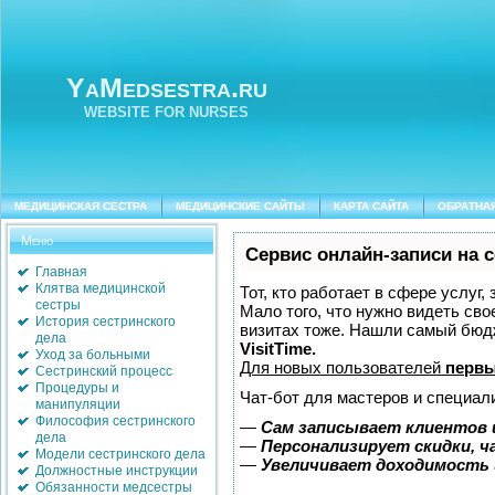
YaMedsestra.ru
WEBSITE FOR NURSES
МЕДИЦИНСКАЯ СЕСТРА
МЕДИЦИНСКИЕ САЙТЫ
КАРТА САЙТА
ОБРАТНА
Меню
Сервис онлайн-записи на 
Главная
Клятва медицинской
Тот, кто работает в сфере услуг,
сестры
Мало того, что нужно видеть сво
История сестринского
визитах тоже. Нашли самый бюд
дела
VisitTime.
Уход за больными
Для новых пользователей
первы
Сестринский процесс
Процедуры и
Чат-бот для мастеров и специал
манипуляции
Философия сестринского
—
Сам записывает клиентов 
дела
—
Персонализирует скидки, ч
Модели сестринского дела
—
Увеличивает доходимость 
Должностные инструкции
Обязанности медсестры