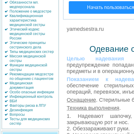
Обязанности мл.
медперсонала
Начать пользоватьс
Положение о медсестре
Квалификационная
характеристика
медицинской сестры
yamedsestra.ru
Этический кодекс
медицинской сестры
России
Этические принципы
Одевание 
сестринского дела
Типы медицинских сестер
Миссия медицинской
Целью надевания 
сестры
предупреждение попада
Функции медицинской
сестры
предметы и в операционну
Рекомендации медсестре
Показанием к надев
по общению с пациентом
Медицинская
обеспечение стерильны
документация
операций, перевязок, инъ
Особо опасные инфекции
Инфекционный контроль
Оснащение
. Стерильные б
ВБИ
Факторы риска в ЛПУ
Техника выполнения
.
Дезинфекция
Вопросы
1. Надевают шапочку
Тесты для медицинских
закрывающую рот и нос.
сестёр
2. Обеззараживают руки.