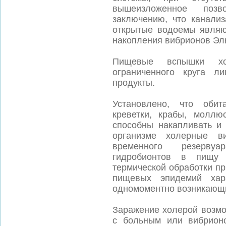
вышеизложенное позв
заключению, что канали
открытые водоемы являю
накопления вибрионов Эл
Пищевые вспышки хо
ограниченного круга л
продукты.
Установлено, что обит
креветки, крабы, моллю
способны накапливать и 
организме холерные в
временного резервуа
гидробионтов в пищу 
термической обработки п
пищевых эпидемий хар
одномоментно возникающи
Заражение холерой возмо
с больным или вибрионо