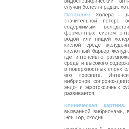
видоспецифический ант
случаи болезни редки, хот
Патогенез.
Холера – ци
значительной потере 
содержимым вследств
ферментных систем энт
водой или пищей холер
кислой среде желудочн
кислотный барьер желудк
где интенсивно размнож
среды и высокого содерж
в поверхностных слоях с
его просвете. Интенс
вибрионов сопровождает
эндо- и экзотоксичных с
развивается.
Клиническая картина.
К
вызванной вибрионами, 
Эль-Тор, сходны.