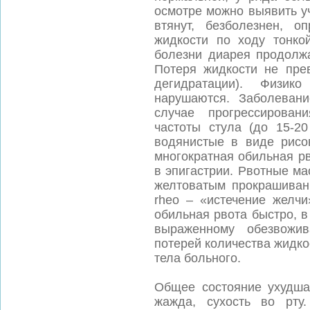
осмотре можно выявить 
втянут, безболезнен, о
жидкости по ходу тонко
болезни диарея продолжа
Потеря жидкости не пре
дегидратации). Физик
нарушаются. Заболевани
случае прогрессирован
частоты стула (до 15-20
водянистые в виде рисо
многократная обильная р
в эпигастрии. Рвотные м
желтоватым прокрашивани
rheo – «истечение желчи
обильная рвота быстро, в
выраженному обезвожив
потерей количества жидко
тела больного.
Общее состояние ухудша
жажда, сухость во рту