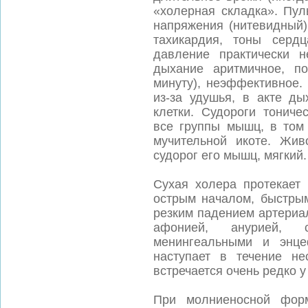
«холерная складка». Пул
напряжения (нитевидный)
тахикардия, тоны серд
давление практически н
дыхание аритмичное, п
минуту), неэффективное.
из-за удушья, в акте ды
клетки. Судороги тониче
все группы мышц, в том 
мучительной икоте. Жив
судорог его мышц, мягкий
Сухая холера протекает 
острым началом, быстрым
резким падением артериа
афонией, анурией, 
менингеальными и энце
наступает в течение н
встречается очень редко 
При молниеносной фор