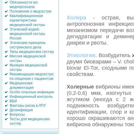
Обязанности мл.
медперсонала
Положение о медсестре
Квалификационная
Холера
- острая, выз
характеристика
антропонозная инфекци
медицинской сестры
механизмом передачи воз
Этический кодекс
медицинской сестры
дегидратации и демине
России
диареи и рвоты.
Этические принципы
сестринского дела
Типы медицинских сестер
Этиология.
Возбудитель
Миссия медицинской
двумя биоварами – V. chole
сестры
Функции медицинской
biovar Еl-Тоr, сходными
сестры
свойствам.
Рекомендации медсестре
по общению с пациентом
Медицинская
Холерные
вибрионы имеют
документация
(0,2-0,6) мкм, изогнут
Особо опасные инфекции
Инфекционный контроль
жгутиком (иногда с 2 ж
ВБИ
подвижность возбуди
Факторы риска в ЛПУ
Дезинфекция
идентификации, спор и к
Вопросы
хорошо окрашиваются ан
Тесты для медицинских
вибриона обнаружены ток
сестёр