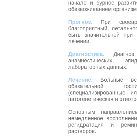
начало и бурное развит
обезвоживанием организм
Прогноз.
При своевре
благоприятный, летально
быть значительной при
лечении.
Диагностика.
Диагно
анамнестических, эпи
лабораторных данных.
Лечение.
Больные все
обязательной гос
(специализированные и
патогенетическая и этиотр
Основным направление
немедленное восполнен
регидратация и реми
растворов.