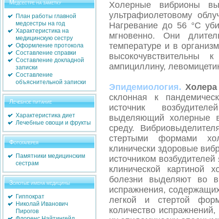
Медсестре на заметку
Холерные вибрионы выс
ультрафиолетовому облу
План работы главной
медсестры на год
Нагревание до 56 °С уби
Характеристика на
мгновенно. Они длител
медицинскую сестру
температуре и в организ
Оформление протокола
Составление справки
высокочувствительны к
Составление докладной
ампициллину, левомицетин
записки
Составление
объяснительной записки
Эпидемиология.
Холера
склонная к пандемичес
Лечебное питание
источник возбудител
Характеристика диет
выделяющий холерные 
Лечебные овощи и фрукты
среду. Вибриовыделите
стертыми формами хо
Фотогалерея
клинически здоровые виб
Памятники медицинским
источником возбудителей
сестрам
клинической картиной 
болезни выделяют во в
Золотые имена медицины
испражнения, содержащих
Гиппократ
легкой и стертой фор
Николай Иванович
количество испражнений, 
Пирогов
Флоренс Найтингейл