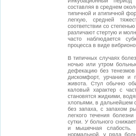
Инкубационный период
составляя в среднем окол
типичной и атипичной фо
легкую, средней тяж
соответствии со степенью
различают стертую и мол
часто наблюдается суб
процесса в виде вибрионо
В типичных случаях болез
ночью или утром больн
дефекацию без тенезмов 
дискомфорт, урчание и 
живота. Стул обычно об
каловый характер с час
становятся жидкими, вод
хлопьями, в дальнейшем с
без запаха, с запахом р
легкого течения болезни
сутки. У больного снижае
и мышечная слабость. 
нормальной, у ряда бол