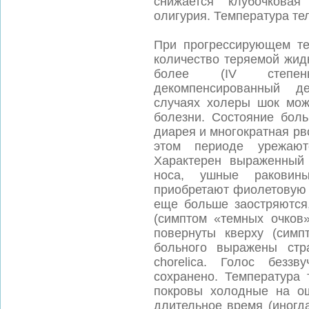
снижается клубочковая
олигурия. Температура те
При прогрессирующем те
количество теряемой жид
более (IV степень
декомпенсированный д
случаях холеры шок мож
болезни. Состояние боль
диарея и многократная рв
этом периоде урежают
Характерен выраженный
носа, ушные раковин
приобретают фиолетовую 
еще больше заостряются,
(симптом «темных очков»
повернуты кверху (симп
больного выражены стр
chorelica. Голос безз
сохранено. Температура 
покровы холодные на ощ
длительное время (иногд