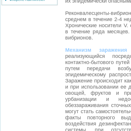
их эпидемически опасным
Реконвалесценты-вибрио
среднем в течение 2-4 не
Хронические носители V. 
в течение ряда месяцев.
вибрионов.
Механизм заражения
реализующийся посред
контактно-бытового путе
путем передачи возб
эпидемическому распрос
Заражение происходит ка
и при использовании ее 
овощей, фруктов и пр
урбанизации и недо
обеззараживания сточны
могут стать самостоятел
факты повторного выд
воздействия дезинфектан
системы, при отсутс