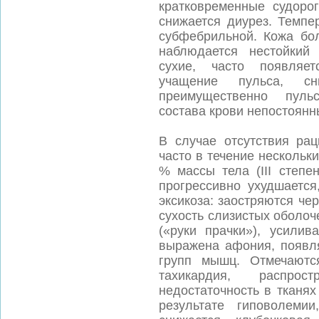
кратковременные судоро
снижается диурез. Темпе
субфебрильной. Кожа бол
наблюдается нестойкий
сухие, часто появляет
учащение пульса, 
преимущественно пульс
состава крови непостоянн
В случае отсутствия ра
часто в течение нескольки
% массы тела (III степе
прогрессивно ухудшается
эксикоза: заостряются че
сухость слизистых оболоч
(«руки прачки»), усили
выражена афония, появля
групп мышц. Отмечаются
тахикардия, распрос
недостаточность в тканях
результате гиповолеми