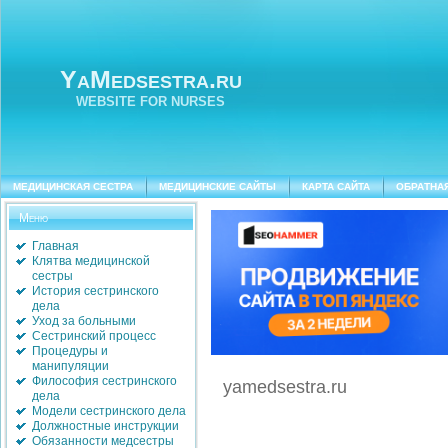
YaMedsestra.ru
WEBSITE FOR NURSES
МЕДИЦИНСКАЯ СЕСТРА
МЕДИЦИНСКИЕ САЙТЫ
КАРТА САЙТА
ОБРАТНА
Меню
Главная
Клятва медицинской
сестры
История сестринского
дела
Уход за больными
Сестринский процесс
Процедуры и
манипуляции
Философия сестринского
yamedsestra.ru
дела
Модели сестринского дела
Должностные инструкции
Обязанности медсестры