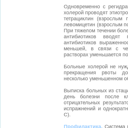
Одновременно с регидр
холерой проводят этиотр
тетрациклин (взрослым 
левомицетин (взрослым по 
При тяжелом течении бол
антибиотиков вводят
антибиотиков выраженно
меньшей, в связи с че
растворах уменьшается по
Больные холерой не нуж
прекращения рвоты д
несколько уменьшенном о
Выписка больных из стац
день болезни после кл
отрицательных результат
испражнений и однократн
С).
Профилактика.
Система 