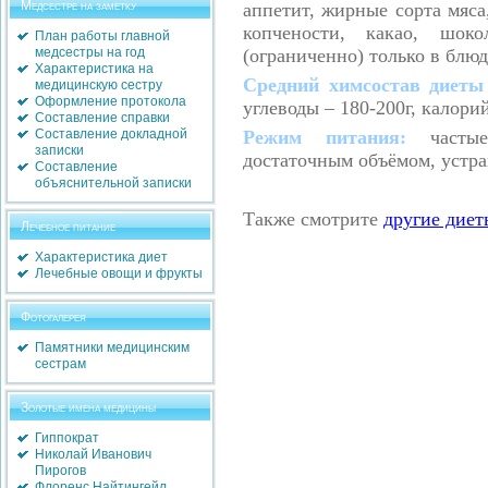
Медсестре на заметку
аппетит, жирные сорта мяса
копчености, какао, шоко
План работы главной
медсестры на год
(ограниченно) только в блюд
Характеристика на
Средний химсостав диет
медицинскую сестру
Оформление протокола
углеводы – 180-200г, калори
Составление справки
Составление докладной
Режим питания:
частые
записки
достаточным объёмом, устра
Составление
объяснительной записки
Также смотрите
другие дие
Лечебное питание
Характеристика диет
Лечебные овощи и фрукты
Фотогалерея
Памятники медицинским
сестрам
Золотые имена медицины
Гиппократ
Николай Иванович
Пирогов
Флоренс Найтингейл