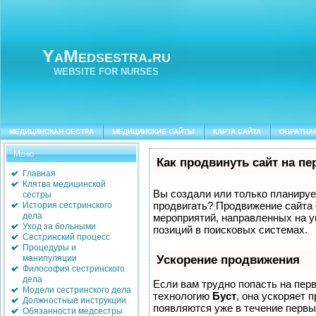
YaMedsestra.ru
WEBSITE FOR NURSES
МЕДИЦИНСКАЯ СЕСТРА
МЕДИЦИНСКИЕ САЙТЫ
КАРТА САЙТА
ОБРАТНА
Меню
Как продвинуть сайт на п
Главная
Клятва медицинской
Вы создали или только планируете
сестры
продвигать? Продвижение сайта 
История сестринского
дела
мероприятий, направленных на у
Уход за больными
позиций в поисковых системах.
Сестринский процесс
Процедуры и
манипуляции
Ускорение продвижения
Философия сестринского
дела
Если вам трудно попасть на пер
Модели сестринского дела
технологию
Буст
, она ускоряет 
Должностные инструкции
появляются уже в течение первых
Обязанности медсестры