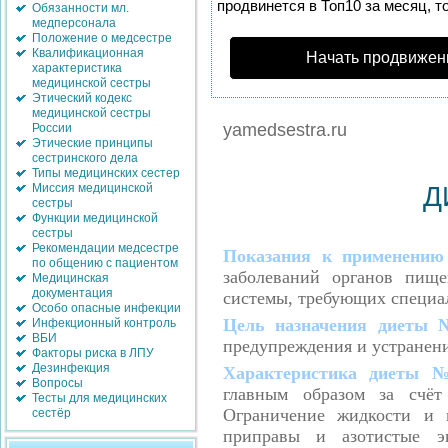
продвинется в Топ10 за месяц, т
Обязанности мл.
медперсонала
Положение о медсестре
Квалификационная
Начать продвижен
характеристика
медицинской сестры
Этический кодекс
медицинской сестры
yamedsestra.ru
России
Этические принципы
сестринского дела
Типы медицинских сестер
Д
Миссия медицинской
сестры
Функции медицинской
сестры
Рекомендации медсестре
Показания к применени
по общению с пациентом
заболеваний органов пище
Медицинская
документация
системы, требующих специа
Особо опасные инфекции
Цель назначения
диеты 
Инфекционный контроль
ВБИ
предупреждения и устранен
Факторы риска в ЛПУ
Дезинфекция
Характеристика диеты
Вопросы
главным образом за счёт
Тесты для медицинских
Ограничение жидкости и 
сестёр
приправы и азотистые эк