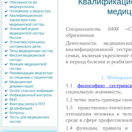
Квалификацио
Обязанности мл.
медперсонала
медиц
Положение о медсестре
Квалификационная
характеристика
медицинской сестры
Специальность 0408 «С
Этический кодекс
медицинской сестры
образования.
России
Деятельность медицинс
Этические принципы
сестринского дела
квалифицированной сестр
Типы медицинских сестер
семьи, включая укрепление 
Миссия медицинской
сестры
в период болезни и реабили
Функции медицинской
сестры
Рекомендации медсестре
1. Медицинс
по общению с пациентом
Медицинская
1.1
философию сестринск
документация
социальную значимость;
Особо опасные инфекции
Инфекционный контроль
1.2
четко знать границы сво
ВБИ
Факторы риска в ЛПУ
1.3
нравственно-этичес
Дезинфекция
отношения человека к чел
Вопросы
Тесты для медицинских
среде в сфере профессионал
сестёр
1.4
функции, правила и 