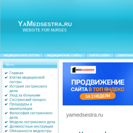
YaMedsestra.ru
WEBSITE FOR NURSES
МЕДИЦИНСКАЯ СЕСТРА
МЕДИЦИНСКИЕ САЙТЫ
КАРТА САЙТА
ОБРАТНА
Меню
Главная
Клятва медицинской
сестры
История сестринского
дела
Уход за больными
Сестринский процесс
Процедуры и
манипуляции
Философия сестринского
yamedsestra.ru
дела
Модели сестринского дела
Должностные инструкции
Обязанности медсестры