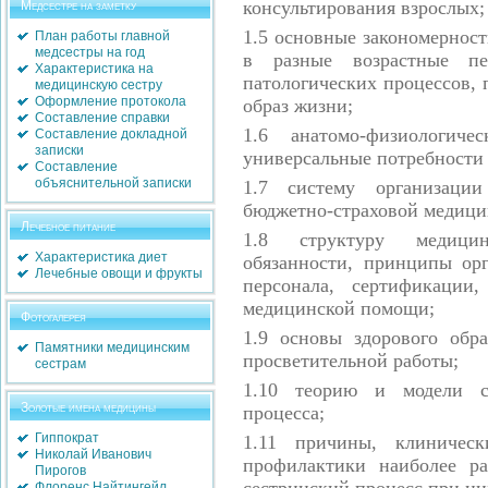
консультирования взрослых;
Медсестре на заметку
1.5
основные закономерност
План работы главной
медсестры на год
в разные возрастные пе
Характеристика на
патологических процессов, 
медицинскую сестру
Оформление протокола
образ жизни;
Составление справки
1.6
анатомо-физиологиче
Составление докладной
записки
универсальные потребности 
Составление
объяснительной записки
1.7
систему организац
бюджетно-страховой медици
Лечебное питание
1.8
структуру медици
Характеристика диет
обязанности, принципы ор
Лечебные овощи и фрукты
персонала, сертификации
медицинской помощи;
Фотогалерея
1.9
основы здорового обр
Памятники медицинским
просветительной работы;
сестрам
1.10
теорию и модели се
Золотые имена медицины
процесса;
Гиппократ
1.11
причины, клиничес
Николай Иванович
профилактики наиболее ра
Пирогов
сестринский процесс при ни
Флоренс Найтингейл