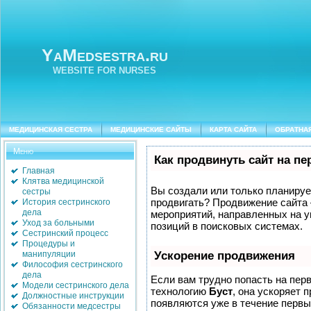
YaMedsestra.ru
WEBSITE FOR NURSES
МЕДИЦИНСКАЯ СЕСТРА
МЕДИЦИНСКИЕ САЙТЫ
КАРТА САЙТА
ОБРАТНА
Меню
Как продвинуть сайт на п
Главная
Клятва медицинской
Вы создали или только планируете
сестры
продвигать? Продвижение сайта 
История сестринского
дела
мероприятий, направленных на у
Уход за больными
позиций в поисковых системах.
Сестринский процесс
Процедуры и
манипуляции
Ускорение продвижения
Философия сестринского
дела
Если вам трудно попасть на пер
Модели сестринского дела
технологию
Буст
, она ускоряет 
Должностные инструкции
появляются уже в течение первых
Обязанности медсестры