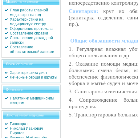
Медсестре на заметку
непосредственно контролиру
План работы главной
Санитарки
:
круг их обяз
медсестры на год
(
санитарка отделения
,
сани
Характеристика на
пр
.).
медицинскую сестру
Оформление протокола
Составление справки
Составление докладной
Общие обязанности младше
записки
Составление
1.
Регулярная влажная уб
объяснительной записки
общего пользования и др
.
2.
Оказание помощи медици
Лечебное питание
больными
:
смена белья
,
к
Характеристика диет
обеспечение физиологичес
Лечебные овощи и фрукты
уборка и мытьё суден и моч
Фотогалерея
3.
Санитарно
-
гигиеническая
Памятники медицинским
4.
Сопровождение боль
сестрам
процедуры
.
5.
Транспортировка больных
Золотые имена медицины
Гиппократ
Николай Иванович
Пирогов
Флоренс Найтингейл