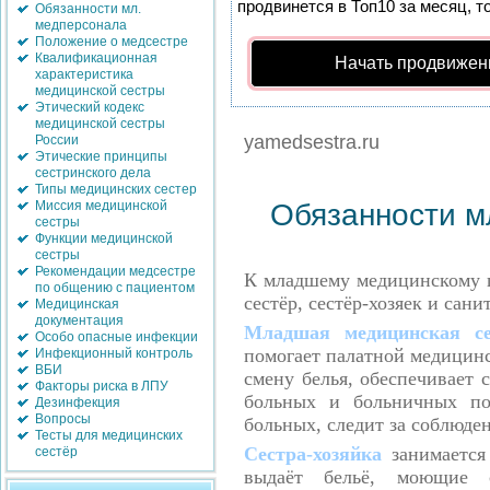
продвинется в Топ10 за месяц, т
Обязанности мл.
медперсонала
Положение о медсестре
Квалификационная
Начать продвижен
характеристика
медицинской сестры
Этический кодекс
медицинской сестры
yamedsestra.ru
России
Этические принципы
сестринского дела
Типы медицинских сестер
Обязанности м
Миссия медицинской
сестры
Функции медицинской
сестры
Рекомендации медсестре
К младшему медицинскому 
по общению с пациентом
сестёр
,
сестёр
-
хозяек и сани
Медицинская
документация
Младшая медицинская с
Особо опасные инфекции
помогает палатной медицинс
Инфекционный контроль
ВБИ
смену белья
,
обеспечивает 
Факторы риска в ЛПУ
больных и больничных п
Дезинфекция
Вопросы
больных
,
следит за соблюде
Тесты для медицинских
Сестра
-
хозяйка
занимаетс
сестёр
выдаёт бельё
,
моющие 