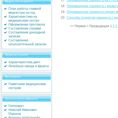
17
Перемещение пациента на стул и
Медсестре на заметку
18
Перемещение пациента с кровати
План работы главной
19
Перемещение пациента одним ч
медсестры на год
Характеристика на
20
Способы поднятия пациента с кр
медицинскую сестру
Оформление протокола
<<
Первая
<
Предыдущая
1
2
3
Составление справки
Составление докладной
записки
Составление
объяснительной записки
Лечебное питание
Характеристика диет
Лечебные овощи и фрукты
Фотогалерея
Памятники медицинским
сестрам
Золотые имена медицины
Гиппократ
Николай Иванович
Пирогов
Флоренс Найтингейл