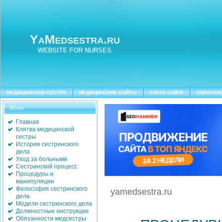
YaMedsestra.ru
WEBSITE FOR NURSES
МЕДИЦИНСКАЯ СЕСТРА
МЕДИЦИНСКИЕ САЙТЫ
КАРТА САЙТА
ОБРАТНА
Меню
Главная
Клятва медицинской
сестры
История сестринского
дела
Уход за больными
Сестринский процесс
Процедуры и
манипуляции
Философия сестринского
yamedsestra.ru
дела
Модели сестринского дела
Должностные инструкции
Обязанности медсестры