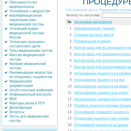
ПРОЦЕДУР
Обязанности мл.
медперсонала
Сестринское дело. Процедуры и ман
Положение о медсестре
Фильтр по заголовку
Квалификационная
характеристика
№
Заголовок материала
медицинской сестры
1
Абдоминальная пункция
Этический кодекс
медицинской сестры
2
Пункция костного мозга
России
3
Плевральная пункция
Этические принципы
сестринского дела
4
Взятие кала для исследования на
Типы медицинских сестер
5
Взятие кала для бактериологичес
Миссия медицинской
сестры
6
Взятие кала для копрологическог
Функции медицинской
7
Взятие кала для исследования на
сестры
Рекомендации медсестре
8
Укладывание пациента в положе
по общению с пациентом
9
Укладывание пациента на бок
Медицинская
документация
10
Укладывание пациента на живот
Особо опасные инфекции
11
Укладывание пациента на спину
Инфекционный контроль
ВБИ
12
Укладывание пациента в положе
Факторы риска в ЛПУ
13
Правила транспортировки больн
Дезинфекция
14
Поднимание упавшего пациента
Вопросы
Тесты для медицинских
15
Поддержка пациента при ходьбе
сестёр
16
Поднимание пациента из ванны